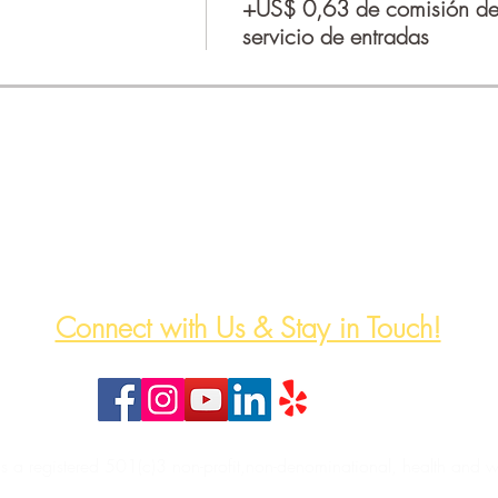
+US$ 0,63 de comisión d
servicio de entradas
The HeartWell Institute
774-243-6800 | hello@heartwellinstitute.org
Connect with Us & Stay in Touch!
 is a registered 501(c)3 non-profit,non-denominational, health and w