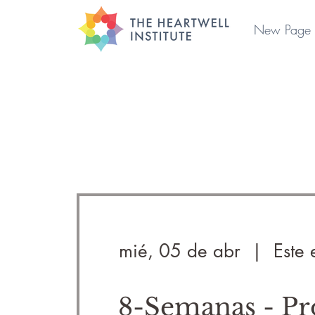
New Page
mié, 05 de abr
  |  
Este 
8-Semanas - P