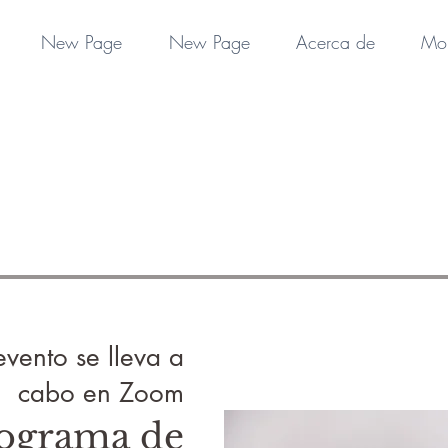
New Page
New Page
Acerca de
Mo
evento se lleva a
cabo en Zoom
rograma de