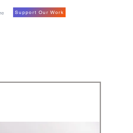
re
Support Our Work