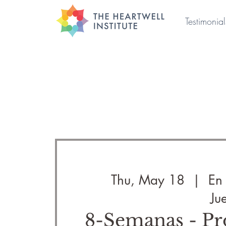
Testimonial
Thu, May 18
  |  
En
Ju
8-Semanas - P