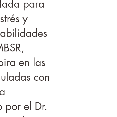
idada para
strés y
habilidades
 MBSR,
pira en las
culadas con
la
 por el Dr.