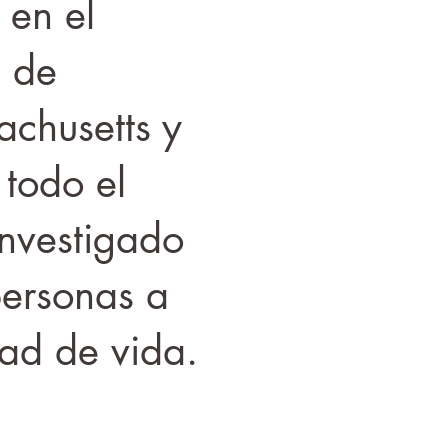
 en el
d de
chusetts y
todo el
nvestigado
personas a
dad de vida.